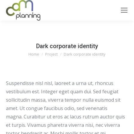
Dark corporate identity
You are here:
Home
Project
Dark corporate identity
Suspendisse nisl nisl, laoreet a urna ut, rhoncus
vestibulum est. Integer eget quam dui. Sed feugiat
sollicitudin massa, viverra tempor nulla euismod sit
amet. Ut congue faucibus odio, sed venenatis
magna. Curabitur ut eros ac lacus rutrum auctor quis
et turpis. Vivamus pharetra viverra nisi, nec viverra
tortor hendrerit ac. Morbi mollis tortor et mi